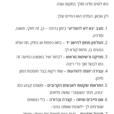
כמו לשים סלט מולך במקום עוגה.
רק שכאן, הסלט הוא החיים שלך.
מצב ״נא לא להפריע״
בזמן נהיגה – כן, זה חוקי, פשוט,
ומרגיע.
הטלפון מחוץ להישג יד
– בתא כפפות או בתיק. מה שלא
נוגעים בו, פחות קורא לך.
מוזיקה ורשימות מראש
– לבחור שיר באמצע נסיעה זה
כמו לבשל תוך כדי ריצה.
עצירה יזומה להודעות
– שתי דקות בצד חוסכות המון
סיכון.
התראות שקטות לאנשים הקרובים
– משפט קבוע כמו
״נוהג, חוזר כשעוצר״ עושה פלאים.
אם חייבים שיחה – קצרה וברורה
– בלי נושאים
שגורמים לך ״לשכוח שאתה נוהג״.
תרגול מודעות
– פעם ביום לשאול את עצמך: ״איפה